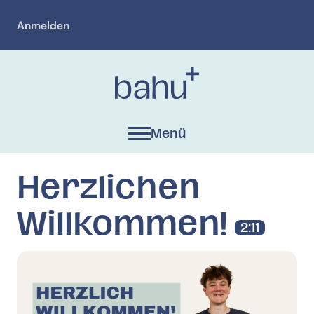
Zum
Anmelden
Hauptinhalt
springen
Menü
Herzlichen
Willkommen!
2:11