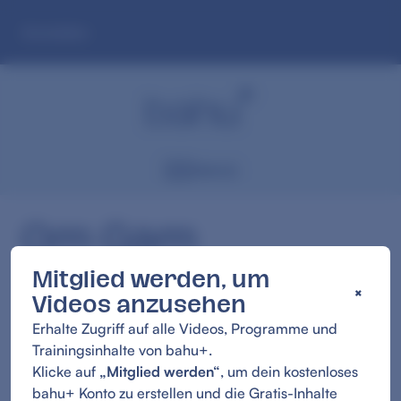
Zum
Anmelden
Hauptinhalt
springen
Menü
Om Gam
Ganapataye
Mitglied werden, um
×
Videos anzusehen
Namaha
Erhalte Zugriff auf alle Videos, Programme und
10:28
Trainingsinhalte von bahu+.
Klicke auf
„Mitglied werden“
, um dein kostenloses
bahu+ Konto zu erstellen und die Gratis-Inhalte