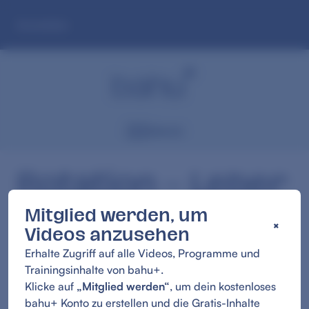
Zum
Anmelden
Hauptinhalt
springen
Menü
Rotation – Leber
& Gallenblase
Mitglied werden, um
×
3:03
Videos anzusehen
Erhalte Zugriff auf alle Videos, Programme und
Trainingsinhalte von bahu+.
Klicke auf
„Mitglied werden“
, um dein kostenloses
bahu+ Konto zu erstellen und die Gratis-Inhalte