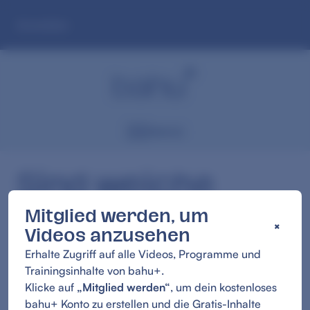
Zum
Anmelden
Hauptinhalt
springen
Menü
Sind weiche
Unterlagen noch
Mitglied werden, um
×
Videos anzusehen
Sportlich?
Erhalte Zugriff auf alle Videos, Programme und
1:10
Trainingsinhalte von bahu+.
Klicke auf
„Mitglied werden“
, um dein kostenloses
bahu+ Konto zu erstellen und die Gratis-Inhalte